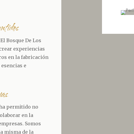
entidos
 El Bosque De Los
crear experiencias
os en la fabricación
 esencias e
mas
 ha permitido no
olaborar en la
 empresas. Somos
ia misma de la